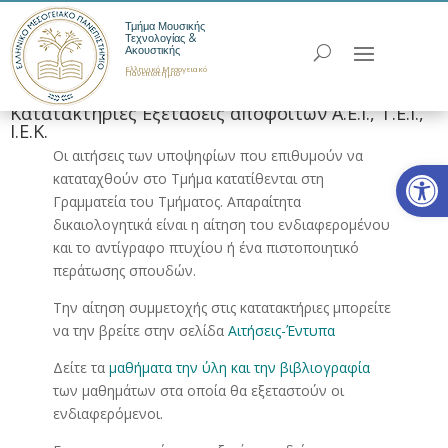
Τμήμα Μουσικής
Τεχνολογίας &
Ακουστικής
Ελληνικό Μεσογειακό
Πανεπιστήμιο
Κατατακτήριες Εξετάσεις αποφοίτων Α.Ε.Ι., Τ.Ε.Ι.,
Ι.Ε.Κ.
Οι αιτήσεις των υποψηφίων που επιθυμούν να
Ανοίξτε
καταταχθούν στο Τμήμα κατατίθενται στη
Γραμματεία του Τμήματος. Απαραίτητα
δικαιολογητικά είναι η αίτηση του ενδιαφερομένου
και το αντίγραφο πτυχίου ή ένα πιστοποιητικό
περάτωσης σπουδών.
Την αίτηση συμμετοχής στις κατατακτήριες μπορείτε
να την βρείτε στην σελίδα
Αιτήσεις-Έντυπα
Δείτε τα
μαθήματα την ύλη και την βιβλιογραφία
των μαθημάτων στα οποία θα εξεταστούν οι
ενδιαφερόμενοι.