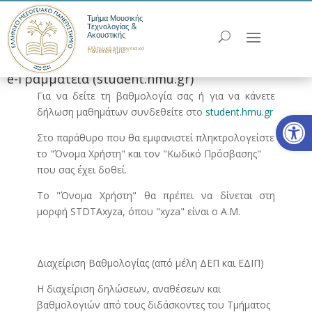
Τμήμα Μουσικής
Τεχνολογίας &
Ακουστικής
Ελληνικό Μεσογειακό
Πανεπιστήμιο
e-Γραμματεία (student.hmu.gr)
Για να δείτε τη βαθμολογία σας ή για να κάνετε
δήλωση μαθημάτων συνδεθείτε στο
student.hmu.gr
Ανοίξτε
Στο παράθυρο που θα εμφανιστεί πληκτρολογείστε
το "Όνομα Χρήστη" και τον "Κωδικό Πρόσβασης"
που σας έχει δοθεί.
Το "Όνομα Χρήστη" θα πρέπει να δίνεται στη
μορφή STDTAxyza, όπου "xyza" είναι ο Α.Μ.
Διαχείριση Βαθμολογίας (από μέλη ΔΕΠ και ΕΔΙΠ)
Η διαχείριση δηλώσεων, αναθέσεων και
βαθμολογιών από τους διδάσκοντες του Τμήματος