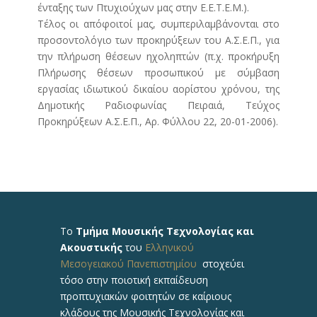
ένταξης των Πτυχιούχων μας στην Ε.Ε.Τ.Ε.Μ.).
Τέλος οι απόφοιτοί μας, συμπεριλαμβάνονται στο
προσοντολόγιο των προκηρύξεων του Α.Σ.Ε.Π., για
την πλήρωση θέσεων ηχοληπτών (π.χ. προκήρυξη
Πλήρωσης θέσεων προσωπικού με σύμβαση
εργασίας ιδιωτικού δικαίου αορίστου χρόνου, της
Δημοτικής Ραδιοφωνίας Πειραιά, Τεύχος
Προκηρύξεων Α.Σ.Ε.Π., Αρ. Φύλλου 22, 20-01-2006).
Το
Τμήμα Μουσικής Τεχνολογίας και
Ακουστικής
του
Ελληνικού
Μεσογειακού Πανεπιστημίου
στοχεύει
τόσο στην ποιοτική εκπαίδευση
προπτυχιακών φοιτητών σε καίριους
κλάδους της Μουσικής Τεχνολογίας και