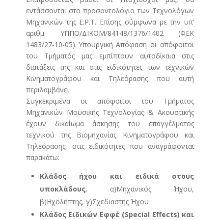
εντάσσονται στο προσοντολόγιο των Τεχνολόγων
Μηχανικών της Ε.Ρ.Τ. Επίσης σύμφωνα με την υπ’
αριθμ. ΥΠΠΟ/ΔΙΚΟΜ/84148/1376/1402 (ΦΕΚ
1483/27-10-05) Υπουργική Απόφαση οι απόφοιτοι
του Τμήματός μας εμπίπτουν αυτοδίκαια στις
διατάξεις της και στις ειδικότητες των τεχνικών
Κινηματογράφου και Τηλεόρασης που αυτή
περιλαμβάνει.
Συγκεκριμένα οι απόφοιτοι του Τμήματος
Μηχανικών Μουσικής Τεχνολογίας & Ακουστικής
έχουν δικαίωμα άσκησης του επαγγέλματος
τεχνικού της Βιομηχανίας Κινηματογράφου και
Τηλεόρασης, στις ειδικότητες που αναγράφονται
παρακάτω:
Κλάδος ήχου και ειδικά στους
υποκλάδους
, α)Μηχανικός Ήχου,
β)Ηχολήπτης, γ)Σχεδιαστής Ήχου
Κλάδος Ειδικών Εφφέ (Special Effects) και