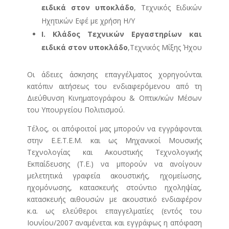
ειδικά στον υποκλάδο
, Τεχνικός Ειδικών
Ηχητικών Εφέ με χρήση Η/Υ
Ι. Κλάδος Τεχνικών Εργαστηρίων και
ειδικά στον υποκλάδο
,Τεχνικός Μίξης Ήχου
Οι άδειες άσκησης επαγγέλματος χορηγούνται
κατόπιν αιτήσεως του ενδιαφερόμενου από τη
Διεύθυνση Κινηματογράφου & Οπτικ/κών Μέσων
του Υπουργείου Πολιτισμού.
Τέλος, οι απόφοιτοί μας μπορούν να εγγράφονται
στην Ε.Ε.Τ.Ε.Μ. και ως Μηχανικοί Μουσικής
Τεχνολογίας και Ακουστικής Τεχνολογικής
Εκπαίδευσης (Τ.Ε.) να μπορούν να ανοίγουν
μελετητικά γραφεία ακουστικής, ηχομείωσης,
ηχομόνωσης, κατασκευής στούντιο ηχοληψίας,
κατασκευής αιθουσών με ακουστικό ενδιαφέρον
κ.α. ως ελεύθεροι επαγγελματίες (εντός του
Ιουνίου/2007 αναμένεται και εγγράφως η απόφαση