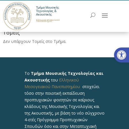
Τμήμα Μουσικής
Τεχνολογίας &
Ακουστικής
Ελληνικό Μεσογειακό
Πανεπιστήμιο
Τομείς
Δεν υπάρχουν Τομείς στο Τμήμα.
Ανοίξτε
Το
Τμήμα Μουσικής Τεχνολογίας και
Ακουστικής
του
Ελληνικού
Μεσογειακού Πανεπιστημίου
στοχεύει
τόσο στην ποιοτική εκπαίδευση
προπτυχιακών φοιτητών σε καίριους
κλάδους της Μουσικής Τεχνολογίας και
της Ακουστικής, με βάση το νέο σύγχρονο
4-ετές Πρόγραμμα Προπτυχιακών
Σπουδών όσο και στην Μεταπτυχιακή